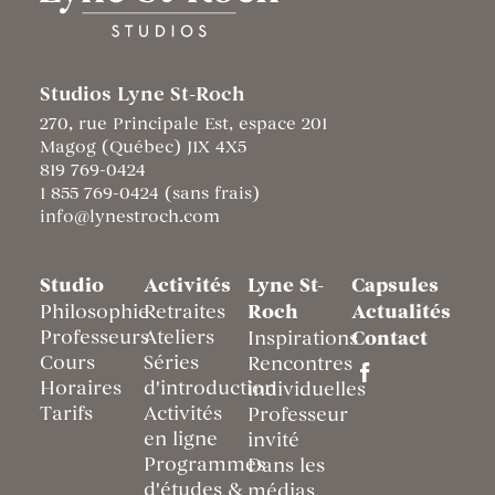
Studios Lyne St-Roch
270, rue Principale Est, espace 201
Magog (Québec) J1X 4X5
819 769-0424
1 855 769-0424 (sans frais)
info@lynestroch.com
Studio
Activités
Lyne St-
Capsules
Philosophie
Retraites
Roch
Actualités
Professeurs
Ateliers
Inspirations
Contact
Cours
Séries
Rencontres
Horaires
d'introduction
individuelles
Tarifs
Activités
Professeur
en ligne
invité
Programmes
Dans les
d'études &
médias