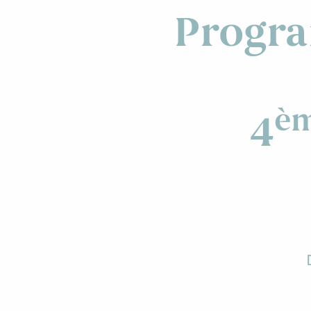
Progra
è
4