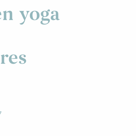
en yoga
ures
7