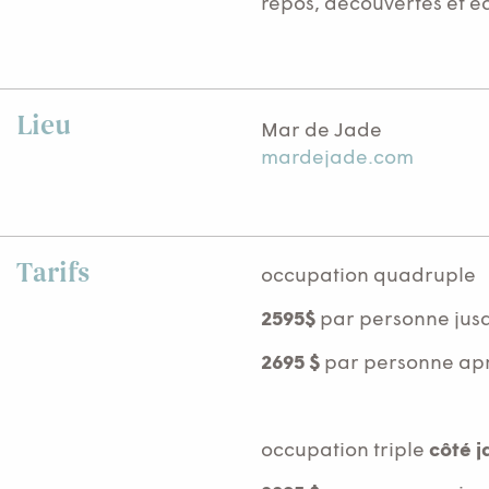
repos, découvertes et éq
Lieu
Mar de Jade
mardejade.com
Tarifs
occupation quadruple
2595$
par personne jusq
2695 $
par personne aprè
occupation triple
côté j