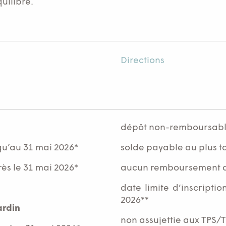
uilibre.
Directions
dépôt non-remboursable 
u’au 31 mai 2026*
solde payable au plus ta
s le 31 mai 2026*
aucun remboursement ap
date limite d’inscripti
2026**
ardin
non assujettie aux TPS/