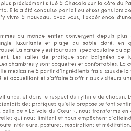
, plus précisément situé à Chacala sur la côte du Pa
ta. Elle a été conquise par le lieu et ses gens lors 
d’y vivre à nouveau, avec vous, l’expérience d’une
mmes du monde entier convergent depuis plus d
jungle luxuriante et plage au sable doré, en
ause! La nature y est tout aussi spectaculaire qu’apa
ment. Les salles de pratique sont baignées de l
 Les chambres y sont coquettes et confortables. La c
lle mexicaine à partir d’ingrédients frais issus de l
et accueillant et s’affaire à offrir aux visiteurs u
veillance, et dans le respect du rythme de chacun,
 bienfaits des pratiques qu’elle propose se font senti
, celle de « La Voie du Cœur », nous transforme en
 celles qui nous limitent et nous empêchent d’atteind
e intérieure, postures, respirations et méditation.