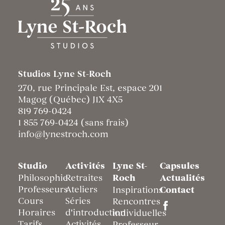
Studios Lyne St-Roch
270, rue Principale Est, espace 201
Magog (Québec) J1X 4X5
819 769-0424
1 855 769-0424 (sans frais)
info@lynestroch.com
Studio
Activités
Lyne St-
Capsules
Philosophie
Retraites
Roch
Actualités
Professeurs
Ateliers
Inspirations
Contact
Cours
Séries
Rencontres
Horaires
d'introduction
individuelles
Tarifs
Activités