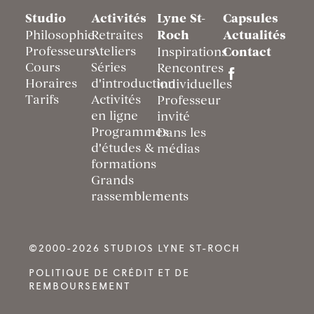
Studio
Activités
Lyne St-
Capsules
Philosophie
Retraites
Roch
Actualités
Professeurs
Ateliers
Inspirations
Contact
Cours
Séries
Rencontres
Horaires
d'introduction
individuelles
Tarifs
Activités
Professeur
en ligne
invité
Programmes
Dans les
d'études &
médias
formations
Grands
rassemblements
©2000-2026 STUDIOS LYNE ST-ROCH
POLITIQUE DE CRÉDIT ET DE
REMBOURSEMENT