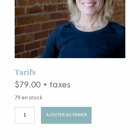
Tarifs
$
79.00
+ taxes
79 en stock
quantité
AJOUTER AU PANIER
de
Allègement
printanierClasses