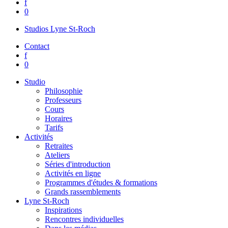
f
0
Studios Lyne St-Roch
Contact
f
0
Studio
Philosophie
Professeurs
Cours
Horaires
Tarifs
Activités
Retraites
Ateliers
Séries d'introduction
Activités en ligne
Programmes d'études & formations
Grands rassemblements
Lyne St-Roch
Inspirations
Rencontres individuelles