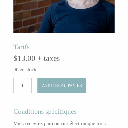
Tarifs
$
13.00
+ taxes
90 en stock
quantité
AJOUTER AU PANIER
de
Yoga
tous
niveauxClasse
Conditions spécifiques
régulière
Vous recevrez par courrier électronique trois
en