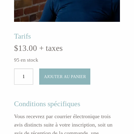
Tarifs
$
13.00
+ taxes
95 en stock
quantité
AJOUTER AU PANIER
de
Yoga
flow
en
Conditions spécifiques
douceurClasse
Vous recevrez par courrier électronique trois
spécialevendredi
avis distincts suite à votre inscription, soit un
14
mai
avis de réception de la commande, une