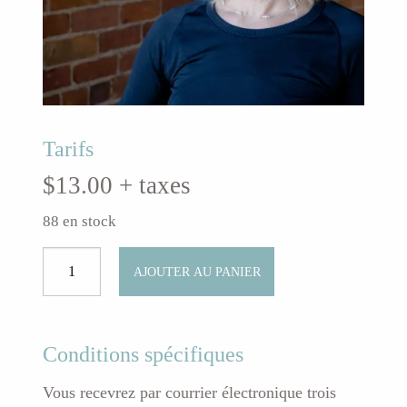
Tarifs
$
13.00
+ taxes
88 en stock
quantité
AJOUTER AU PANIER
de
Yoga
flow
en
Conditions spécifiques
douceurClasse
Vous recevrez par courrier électronique trois
régulière