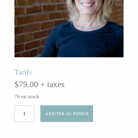
Tarifs
$
79.00
+ taxes
76 en stock
quantité
AJOUTER AU PANIER
de
Yoga
flow