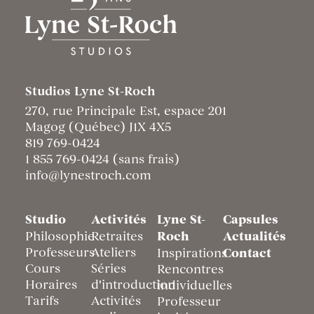
Studios Lyne St-Roch
270, rue Principale Est, espace 201
Magog (Québec) J1X 4X5
819 769-0424
1 855 769-0424 (sans frais)
info@lynestroch.com
Studio
Activités
Lyne St-
Capsules
Philosophie
Retraites
Roch
Actualités
Professeurs
Ateliers
Inspirations
Contact
Cours
Séries
Rencontres
Horaires
d'introduction
individuelles
Tarifs
Activités
Professeur