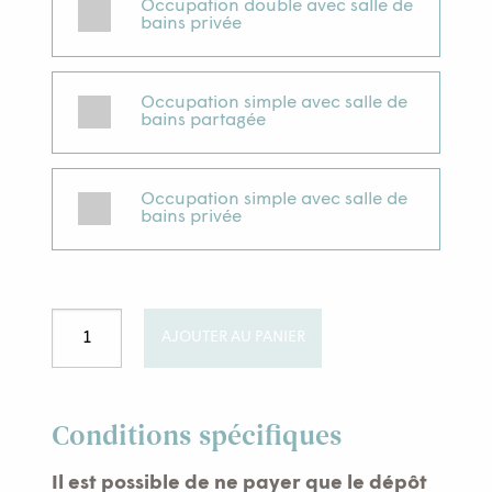
Occupation double avec salle de
bains privée
Occupation simple avec salle de
bains partagée
Occupation simple avec salle de
bains privée
quantité
AJOUTER AU PANIER
de
Monastère
des
Augustines
Conditions spécifiques
Septembre
Il est possible de ne payer que le dépôt
2020