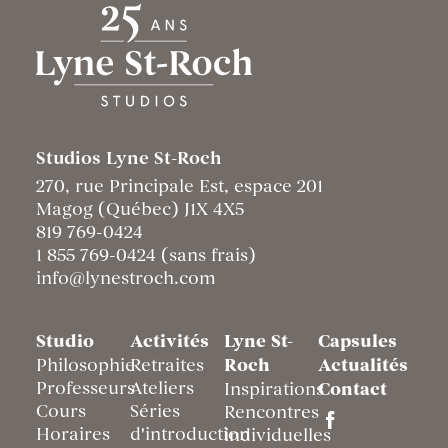
Studios Lyne St-Roch
270, rue Principale Est, espace 201
Magog (Québec) J1X 4X5
819 769-0424
1 855 769-0424 (sans frais)
info@lynestroch.com
Studio
Activités
Lyne St-
Capsules
Philosophie
Retraites
Roch
Actualités
Professeurs
Ateliers
Inspirations
Contact
Cours
Séries
Rencontres
Horaires
d'introduction
individuelles