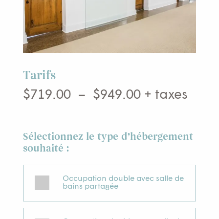
Tarifs
Plage
$
719.00
–
$
949.00
+ taxes
de
prix :
$719.00
Sélectionnez le type d’hébergement
à
souhaité :
$949.00
Occupation double avec salle de
bains partagée