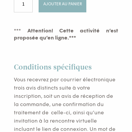
AJOUTER AU PANIER
de
Mobilité,
souplesse
&
***
Attention! Cette activité n’est
stabilitéClasses
proposée qu’en ligne.***
matinales
en
ligne03
au
Conditions spécifiques
06
Vous recevrez par courrier électronique
février
trois avis distincts suite à votre
2025
inscription, soit un avis de réception de
la commande, une confirmation du
traitement de celle-ci, ainsi qu’une
invitation à la rencontre virtuelle
incluant le lien de connexion. Un mot de