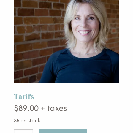
Tarifs
$
89.00
+ taxes
85 en stock
quantité