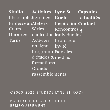
Studio
Activités
Lyne St-
Capsules
Philosophie
Retraites
Roch
Actualités
Professeurs
Ateliers
Inspirations
Contact
Cours
Séries
Rencontres
Horaires
d'introduction
individuelles
Tarifs
Activités
Professeur
en ligne
invité
Programmes
Dans les
d'études &
médias
formations
Grands
rassemblements
©2000-2026 STUDIOS LYNE ST-ROCH
POLITIQUE DE CRÉDIT ET DE
REMBOURSEMENT