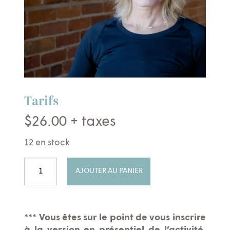
Tarifs
$
26.00
+ taxes
12 en stock
quantité
AJOUTER AU PANIER
de
Méditation
pour
le
***
Vous êtes sur le point de vous inscrire
bien-