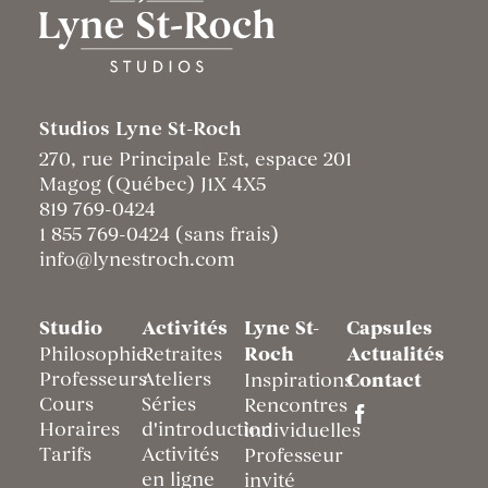
Studios Lyne St-Roch
270, rue Principale Est, espace 201
Magog (Québec) J1X 4X5
819 769-0424
1 855 769-0424 (sans frais)
info@lynestroch.com
Studio
Activités
Lyne St-
Capsules
Philosophie
Retraites
Roch
Actualités
Professeurs
Ateliers
Inspirations
Contact
Cours
Séries
Rencontres
Horaires
d'introduction
individuelles
Tarifs
Activités
Professeur
en ligne
invité