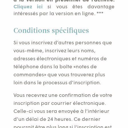
à la version en présentiel de l’activité.
êtreRencontreen
Cliquez ici
si vous êtes davantage
présentiel
intéressés par la version en ligne. ***
Conditions spécifiques
Si vous inscrivez d’autres personnes que
vous-même, inscrivez leurs noms,
adresses électroniques et numéros de
téléphone dans la boîte «notes de
commandes» que vous trouverez plus
loin dans le processus d’inscription.
Vous recevrez une confirmation de votre
inscription par courrier électronique.
Celle-ci vous sera envoyée à l’intérieur
d’un délai de 24 heures. Ce dernier
pourrait être plus long si l’inscription est