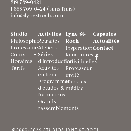
819 769-0424
1 855 769-0424 (sans frais)
info@lynestroch.com
Studio
Activités
Lyne St-
Capsules
Philosophie
Retraites
Roch
Actualités
Professeurs
Ateliers
Inspirations
Contact
Cours
Séries
Rencontres
Horaires
d'introduction
individuelles
Tarifs
Activités
Professeur
en ligne
invité
Programmes
Dans les
d'études &
médias
formations
Grands
rassemblements
©2000-2026 STUDIOS LYNE ST-ROCH